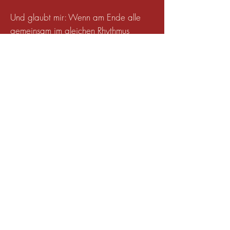
Und glaubt mir: Wenn am Ende alle
gemeinsam im gleichen Rhythmus
tanzen, dann bekomme selbst ich als
Captain Louie jedes Mal Gänsehaut.