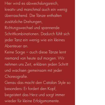
Hier wird es abwechslungsreich,
kreativ und manchmal auch ein wenig
überraschend. Die Tänze enthalten
zusätzliche Drehungen,
Richtungswechsel und spannende
Schrittkombinationen. Dadurch fühlt sich
jeder Tanz ein wenig wie ein kleines
Abenteuer an.
Keine Sorge – auch diese Tänze lernt
niemand von heute auf morgen. Wir
nehmen uns Zeit, erklären jeden Schritt
und wachsen gemeinsam mit jeder
Choreografie.
Genau das macht den Catalan Style so
besonders: Er fordert den Kopf,
begeistert das Herz und sorgt immer
wieder für kleine Erfolgsmomente.